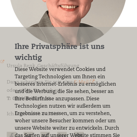
Ihre Privatsphäre ist uns
wichtig
Ursula Renk, Geschäftsführung
Diese Website verwendet Cookies und
Targeting Technologien um Ihnen ein
Dann schreiben Sie mir eine
E-Mail
.
besseres Internet-Erlebnis zu ermöglichen
oder
rufen
Sie mich an:
und die Werbung, die Sie sehen, besser an
T: 089/ 58 90 97 30
Ihre Bedürfnisse anzupassen. Diese
Technologien nutzen wir außerdem um
Ergebnisse zu messen, um zu verstehen,
Ich freue mich auf Sie!
woher unsere Besucher kommen oder um
unsere Website weiter zu entwickeln. Durch
das Surfen auf unserer Website stimmen Sie